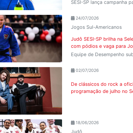
24/07/2026
Jogos Sul-Americanos
Judô SESI-SP brilha na Sele
com pódios e vaga para J
02/07/2026
De clássicos do rock a ofic
programação de julho no S
18/06/2026
Judô