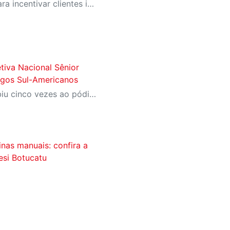
SESI-SP lança campanha para incentivar clientes inativos a retomarem a prática de atividades físicas, esporte e lazer com benefícios exclusivos
tiva Nacional Sênior
ogos Sul-Americanos
Equipe de Desempenho subiu cinco vezes ao pódio e Gyovanna Andrade garantiu vaga nos Jogos Sul-Americanos 2026
inas manuais: confira a
esi Botucatu