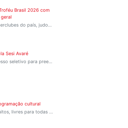
Troféu Brasil 2026 com
 geral
Na principal competição interclubes do país, judocas da equipe de Desempenho conquistaram dois ouros, uma prata e quatro bronzes e ajudaram Sesi-SP a ficar com a terceira colocação geral
a Sesi Avaré
Unidade escolar abre processo seletivo para preenchimento de vagas no Ensino Fundamental
ogramação cultural
Todos os eventos são gratuitos, livres para todas as idades e abertos à comunidade