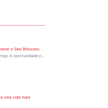
ecer o Sesi Botucatu
A campanha Convide um Amigo é oportunidade para reunir amigos para aproveitar juntos toda estrutura da unidade SESI Botucatu. Os benefícios para clientes e convidados estão no regulamento
ra uma vida mais