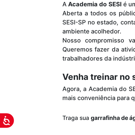
A
Academia do SESI
é um
visuais
Aberta a todos os públi
que
usam
SESI-SP no estado, conta
um
ambiente acolhedor.
leitor
Nosso compromisso vai
de
Queremos fazer da ativid
tela;
Pressione
trabalhadores da indúst
Control-
F10
Venha treinar no
para
abrir
Agora, a Academia do SE
um
mais conveniência para qu
menu
de
acessibilidade.
Traga sua
garrafinha de á
Acessibilidade