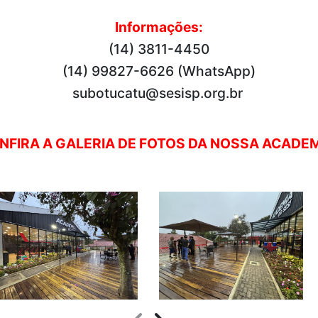
Informações:
(14) 3811-4450
(14) 99827-6626 (WhatsApp)
subotucatu@sesisp.org.br
NFIRA A GALERIA DE FOTOS DA NOSSA ACADEM