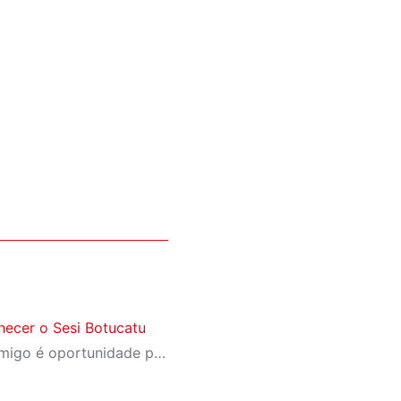
ecer o Sesi Botucatu
A campanha Convide um Amigo é oportunidade para reunir amigos para aproveitar juntos toda estrutura da unidade SESI Botucatu. Os benefícios para clientes e convidados estão no regulamento