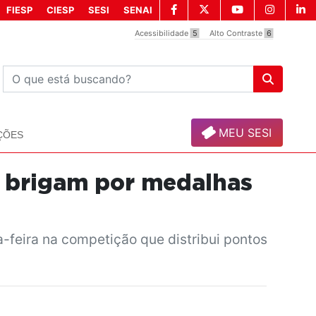
FIESP
CIESP
SESI
SENAI
Acessibilidade
5
Alto Contraste
6
MEU SESI
ÇÕES
o brigam por medalhas
feira na competição que distribui pontos