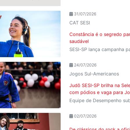
31/07/2026
CAT SESI
Constância é o segredo pa
saudável
24/07/2026
Jogos Sul-Americanos
Judô SESI-SP brilha na Sele
com pódios e vaga para J
02/07/2026
De clássicos do rock a ofic