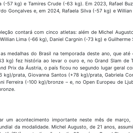
a (-57 kg) e Tamires Crude (-63 kg). Em 2023, Rafael Buz
ardo Gonçalves e, em 2024, Rafaela Silva (-57 kg) e Willi
leção contará com cinco atletas: além de Michel Augusto 
llian Lima (-66 kg), Daniel Cargnin (-73 kg) e Guilherme 
 as medalhas do Brasil na temporada deste ano, que at
-63 kg) fez história ao levar o ouro e, no Grand Slam de 
nd Prix da Áustria, o país ficou no segundo lugar geral co
6 kg)/prata, Giovanna Santos (+78 kg)/prata, Gabriela Co
ni Ferreira (-100 kg)/bronze – e, no Open Europeu de Ljub
bronze.
brar um acontecimento importante neste mês de março,
ndial da modalidade. Michel Augusto, de 21 anos, assumi