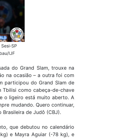
 Sesi-SP
bau/IJF
sada do Grand Slam, trouxe na
o na ocasião – a outra foi com
m participou do Grand Slam de
em Tbilisi como cabeça-de-chave
o ligeiro está muito aberto. A
mpre mudando. Quero continuar,
 Brasileira de Judô (CBJ).
nto, que debutou no calendário
 kg) e Mayra Aguiar (-78 kg), e