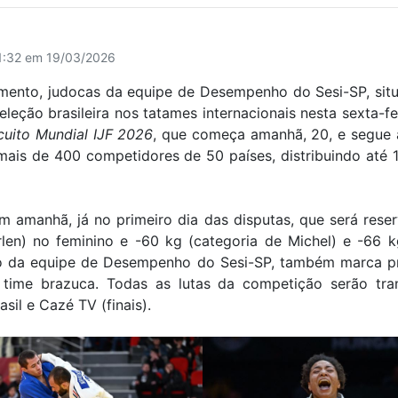
11:32 em 19/03/2026
imento, judocas da equipe de Desempenho do Sesi-SP, situ
leção brasileira nos tatames internacionais nesta sexta-f
cuito Mundial IJF 2026
, que começa amanhã, 20, e segue 
mais de 400 competidores de 50 países, distribuindo até 
am amanhã, já no primeiro dia das disputas, que será rese
rlen) no feminino e -60 kg (categoria de Michel) e -66 
co da equipe de Desempenho do Sesi-SP, também marca pr
time brazuca. Todas as lutas da competição serão tra
asil e Cazé TV (finais).