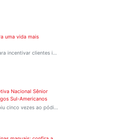
ra uma vida mais
SESI-SP lança campanha para incentivar clientes inativos a retomarem a prática de atividades físicas, esporte e lazer com benefícios exclusivos
tiva Nacional Sênior
ogos Sul-Americanos
Equipe de Desempenho subiu cinco vezes ao pódio e Gyovanna Andrade garantiu vaga nos Jogos Sul-Americanos 2026
inas manuais: confira a