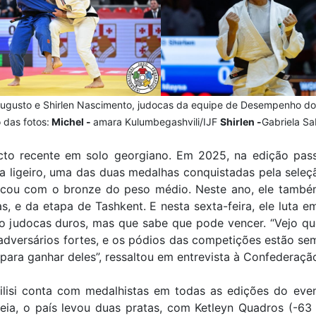
Augusto e Shirlen Nascimento, judocas da equipe de Desempenho do
 das fotos:
Michel -
amara Kulumbegashvili/IJF
Shirlen -
Gabriela Sa
ecto recente em solo georgiano. Em 2025, na edição pas
ligeiro, uma das duas medalhas conquistadas pela seleçã
ficou com o bronze do peso médio. Neste ano, ele també
as, e da etapa de Tashkent. E nesta sexta-feira, ele luta 
 judocas duros, mas que sabe que pode vencer. “Vejo que 
adversários fortes, e os pódios das competições estão se
 para ganhar deles”, ressaltou em entrevista à Confederação
ilisi conta com medalhistas em todas as edições do eve
eia, o país levou duas pratas, com Ketleyn Quadros (-63