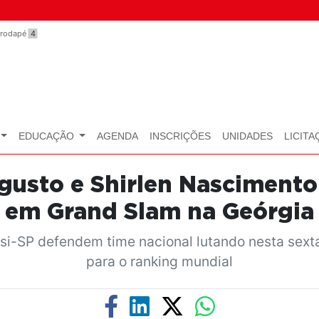
o rodapé
4
EDUCAÇÃO
AGENDA
INSCRIÇÕES
UNIDADES
LICITA
ugusto e Shirlen Nasciment
em Grand Slam na Geórgia
-SP defendem time nacional lutando nesta sexta-
para o ranking mundial