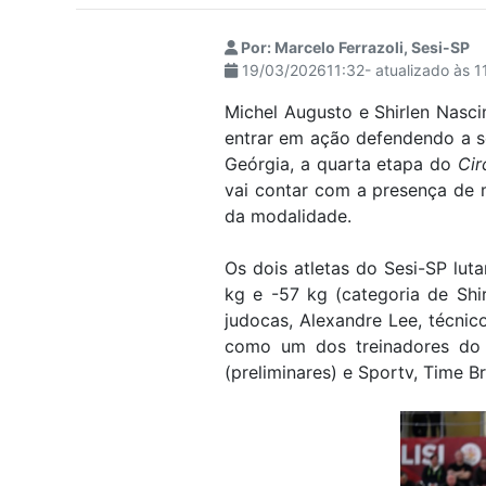
visuais
que
Por: Marcelo Ferrazoli, Sesi-SP
19/03/202611:32- atualizado às 
usam
um
Michel Augusto e Shirlen Nasc
leitor
entrar em ação defendendo a se
de
Geórgia, a quarta etapa do
Cir
tela;
vai contar com a presença de 
Pressione
da modalidade.
Control-
F10
Os dois atletas do Sesi-SP lut
para
kg e -57 kg (categoria de Shi
abrir
judocas, Alexandre Lee, técni
um
como um dos treinadores do 
menu
(preliminares) e Sportv, Time Br
de
acessibilidade.