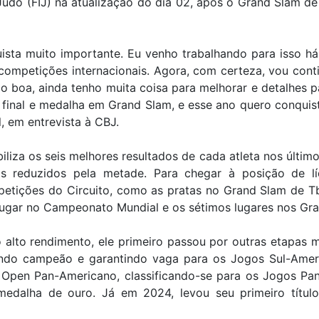
Judô (FIJ) na atualização do dia 02, após o Grand Slam de
uista muito importante. Eu venho trabalhando para isso h
ompetições internacionais. Agora, com certeza, vou cont
oa, ainda tenho muita coisa para melhorar e detalhes par
ra final e medalha em Grand Slam, e esse ano quero conquis
, em entrevista à CBJ.
iliza os seis melhores resultados de cada atleta nos últim
mas reduzidos pela metade. Para chegar à posição de l
petições do Circuito, como as pratas no Grand Slam de Tbi
 lugar no Campeonato Mundial e os sétimos lugares nos Gr
o alto rendimento, ele primeiro passou por outras etapas 
endo campeão e garantindo vaga para os Jogos Sul-Amer
Open Pan-Americano, classificando-se para os Jogos Pa
 medalha de ouro. Já em 2024, levou seu primeiro título 