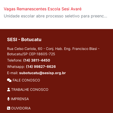
Vagas Remanescentes Escola Sesi Avaré
Unidade escolar abre processo seletivo para preenchimento de vagas no Ensino Fundamental
SESI - Botucatu
Rua Celso Cariola, 60 - Conj. Hab. Eng. Francisco Blasi -
Botucatu/SP
CEP:18605-725
Telefone:
(14) 3811-4450
Whatsapp:
(14) 99827-6626
E-mail:
subotucatu@sesisp.org.br
FALE CONOSCO
TRABALHE CONOSCO
IMPRENSA
OUVIDORIA