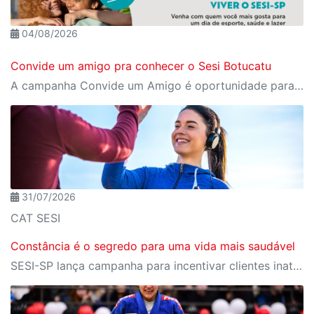
04/08/2026
Convide um amigo pra conhecer o Sesi Botucatu
A campanha Convide um Amigo é oportunidade para reunir amigos para aproveitar juntos toda estrutura da unidade SESI Botucatu. Os benefícios para clientes e convidados estão no regulamento
31/07/2026
CAT SESI
Constância é o segredo para uma vida mais saudável
SESI-SP lança campanha para incentivar clientes inativos a retomarem a prática de atividades físicas, esporte e lazer com benefícios exclusivos