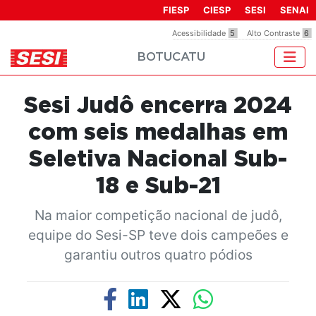
Observação:
FIESP
CIESP
SESI
SENAI
este
Acessibilidade
5
Alto Contraste
6
site
BOTUCATU
inclui
um
sistema
Sesi Judô encerra 2024
de
acessibilidade.
com seis medalhas em
Seletiva Nacional Sub-
18 e Sub-21
Na maior competição nacional de judô,
equipe do Sesi-SP teve dois campeões e
garantiu outros quatro pódios